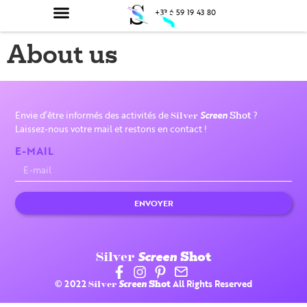
principal
+33 6 59 19 43 80
About us
Envie d’être informés des activités de
Screen
?
Silver
Shot
Laissez-nous votre mail et restons en contact !
E-MAIL
ENVOYER
Silver
Screen
Shot
© 2022
Screen
All Rights Reserved
Silver
Shot